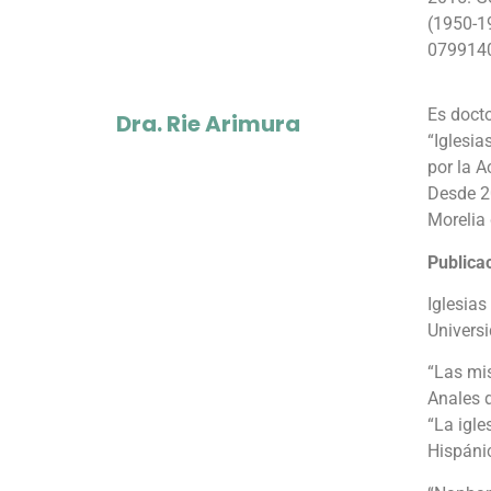
(1950-19
0799140
Es docto
Dra. Rie Arimura
“Iglesia
por la 
Desde 20
Morelia
Publica
Iglesias
Univers
“Las mis
Anales d
“La igle
Hispáni