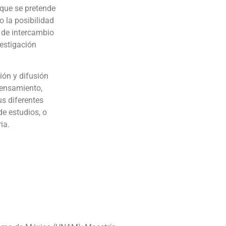
 que se pretende
o la posibilidad
s de intercambio
vestigación
ión y difusión
pensamiento,
us diferentes
de estudios, o
ia.