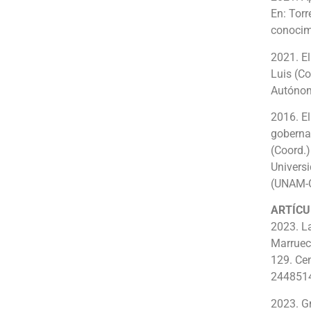
En: Torr
conocim
2021. El
Luis (C
Autónom
2016. El
gobernan
(Coord.
Univers
(UNAM-C
ARTÍCU
2023. L
Marruec
129. Cen
2448514
2023. G