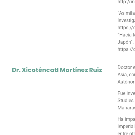
http://
“Asimila
Investig
https:/
“Hacia l
Japón”, 
https:/
Doctor e
Dr. Xicoténcatl Martínez Ruiz
Asia, co
Autónom
Fue inve
Studies 
Maharash
Ha impar
Imperial
entre ot