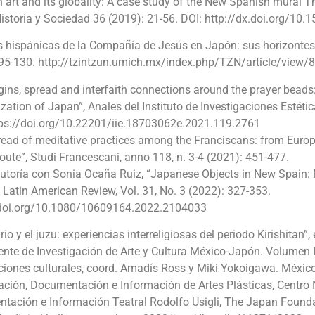
art and its globality: A case study of the New Spanish mural 
istoria y Sociedad 36 (2019): 21-56. DOI: http://dx.doi.org/10
s hispánicas de la Compañía de Jesús en Japón: sus horizontes 
 95-130. http://tzintzun.umich.mx/index.php/TZN/article/view/
gins, spread and interfaith connections around the prayer beads
zation of Japan”, Anales del Instituto de Investigaciones Estétic
tps://doi.org/10.22201/iie.18703062e.2021.119.2761
ead of meditative practices among the Franciscans: from Europ
route”, Studi Francescani, anno 118, n. 3-4 (2021): 451-477.
utoría con Sonia Ocaña Ruiz, “Japanese Objects in New Spain:
 Latin American Review, Vol. 31, No. 3 (2022): 327-353.
/doi.org/10.1080/10609164.2022.2104033
rio y el juzu: experiencias interreligiosas del periodo Kirishitan
nte de Investigación de Arte y Cultura México-Japón. Volumen I
ciones culturales, coord. Amadís Ross y Miki Yokoigawa. Méxic
ación, Documentación e Información de Artes Plásticas, Centro 
tación e Información Teatral Rodolfo Usigli, The Japan Founda