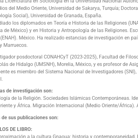
 la Licenciatura en Sociología en la Universidad Nacional Aut
ios del Medio Oriente, Universidad de Sakarya, Turquía; Doctor
logía Social), Universidad de Granada, España.
iado los diplomados en Teoría e Historia de las Religiones (UNA
ia de México) y en Historia y Antropología de las Religiones. Es
a (ENAH). México. Ha realizado estancias de investigación en p
 y Marruecos.
stigador posdoctoral CONAHCyT (2023-2025), Facultad de Filos
olás de Hidalgo (UMSNH), Morelia, México, y es profesor de As
nte es miembro del Sistema Nacional de Investigadores (SNI), 
l.
as de investigación son:
ogía de la Religión. Sociedades Islámicas Contemporáneas. Iden
iente y África. Migración Internacional (Medio Oriente/África). 
 de sus publicaciones son:
LOS DE LIBRO:
roximación a la cultura Gnaoua: historia y contemporaneidad. El