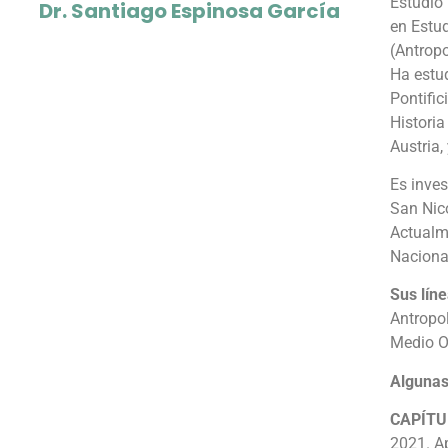
Estudió
Dr. Santiago Espinosa García
en Estud
(Antropo
Ha estud
Pontific
Histori
Austria,
Es inve
San Nic
Actualme
Naciona
Sus líne
Antropol
Medio Or
Algunas
CAPÍTU
2021. Ap