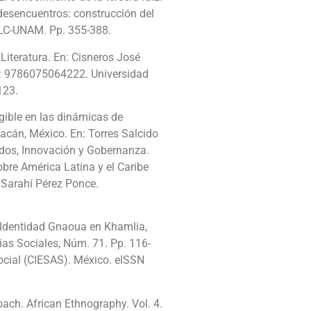
 desencuentros: construcción del
ALC-UNAM. Pp. 355-388.
iteratura. En: Cisneros José
BN: 9786075064222. Universidad
123.
ngible en las dinámicas de
acán, México. En: Torres Salcido
ados, Innovación y Gobernanza.
bre América Latina y el Caribe
Sarahí Pérez Ponce.
 Identidad Gnaoua en Khamlia,
as Sociales, Núm. 71. Pp. 116-
ocial (CIESAS). México. eISSN
ch. African Ethnography. Vol. 4.