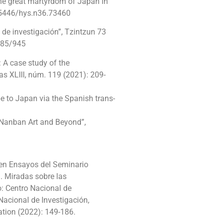
The great martyrdom of Japan in
.15446/hys.n36.73460
de investigación”, Tzintzun 73
885/945
: A case study of the
as XLIII, núm. 119 (2021): 209-
e to Japan via the Spanish trans-
 Nanban Art and Beyond”,
”, en Ensayos del Seminario
. Miradas sobre las
o: Centro Nacional de
Nacional de Investigación,
tion (2022): 149-186.