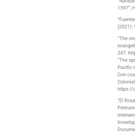
“Nanban 
1597”, H
“Fuente
(2021):
“The ori
evangeli
247. ht
“The spr
Pacific 
Con coa
Colonial
https:/
“El Rosa
Permane
intersec
Investig
Documen