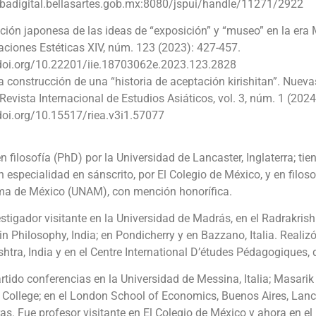
inbadigital.bellasartes.gob.mx:8080/jspui/handle/11271/2922
ción japonesa de las ideas de “exposición” y “museo” en la era Me
aciones Estéticas XIV, núm. 123 (2023): 427-457.
/doi.org/10.22201/iie.18703062e.2023.123.2828
a construcción de una “historia de aceptación kirishitan”. Nuev
Revista Internacional de Estudios Asiáticos, vol. 3, núm. 1 (2024
/doi.org/10.15517/riea.v3i1.57077
n filosofía (PhD) por la Universidad de Lancaster, Inglaterra; tie
n especialidad en sánscrito, por El Colegio de México, y en filos
a de México (UNAM), con mención honorífica.
stigador visitante en la Universidad de Madrás, en el Radrakris
in Philosophy, India; en Pondicherry y en Bazzano, Italia. Realiz
tra, India y en el Centre International D’études Pédagogiques, 
tido conferencias en la Universidad de Messina, Italia; Masarik 
 College; en el London School of Economics, Buenos Aires, Lanca
ras. Fue profesor visitante en El Colegio de México y ahora en el