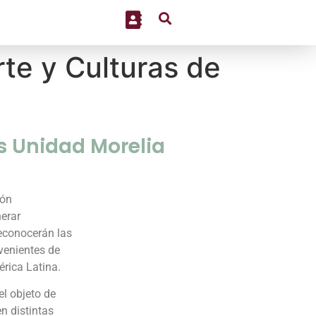
rte y Culturas de
s Unidad Morelia
ión
nerar
econocerán las
venientes de
érica Latina.
el objeto de
n distintas