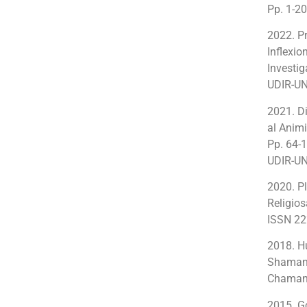
Pp. 1-2
2022. Pr
Inflexio
Investi
UDIR-U
2021. D
al Anim
Pp. 64-
UDIR-U
2020. Pl
Religio
ISSN 222
2018. Hu
Shaman,
Chamani
2015. Go