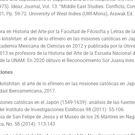
75). Ideaz Journal, Vol. 13: “Middle East Studies: Conflicts, Con
1, Pp. 59-72. University of West Indies (UWI-Mona), Arawak Ed.
ra en Historia del Arte por la Facultad de Filosofía y Letras de 
s kirishitan: el arte de lo efímero en las misiones católicas en
Academia Mexicana de Ciencias en 2012 y publicada por la Univ
13 es profesora de la Historia del Arte de la Escuela Nacional
 de la UNAM. En 2020 obtuvo el Reconocimiento Sor Juana Inés 
ciones
 kirishitan: el arte de lo efímero en las misiones católicas en J
idad Iberoamericana, 2017.
iones católicas en el Japón (1549-1639): análisis de las fuentes
el Instituto de Investigaciones Estéticas 98 (2011): 55-106.
sia de San Felipe de Jesús y el Museo de los 26 Mártires en Nag
ca, No. 58 (2014): 113-143