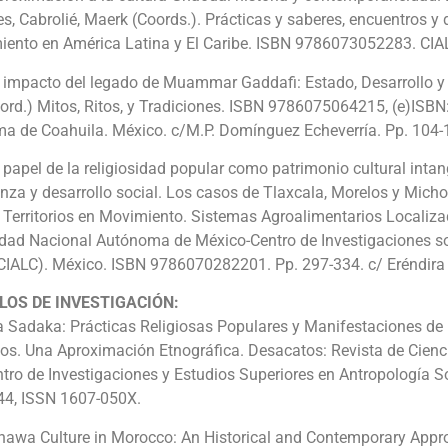
es, Cabrolié, Maerk (Coords.). Prácticas y saberes, encuentros y
iento en América Latina y El Caribe. ISBN 9786073052283. CI
 impacto del legado de Muammar Gaddafi: Estado, Desarrollo y L
oord.) Mitos, Ritos, y Tradiciones. ISBN 9786075064215, (e)IS
a de Coahuila. México. c/M.P. Domínguez Echeverría. Pp. 104-
 papel de la religiosidad popular como patrimonio cultural inta
za y desarrollo social. Los casos de Tlaxcala, Morelos y Micho
) Territorios en Movimiento. Sistemas Agroalimentarios Localiz
idad Nacional Autónoma de México-Centro de Investigaciones so
IALC). México. ISBN 9786070282201. Pp. 297-334. c/ Eréndira 
LOS DE INVESTIGACIÓN:
a Sadaka: Prácticas Religiosas Populares y Manifestaciones de
os. Una Aproximación Etnográfica. Desacatos: Revista de Cienci
tro de Investigaciones y Estudios Superiores en Antropología S
4, ISSN 1607-050X.
nawa Culture in Morocco: An Historical and Contemporary Approa