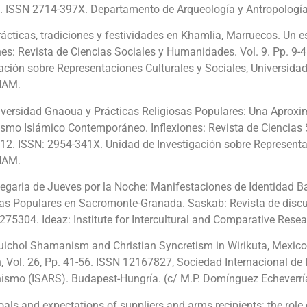
0. ISSN 2714-397X. Departamento de Arqueología y Antropología.
ácticas, tradiciones y festividades en Khamlia, Marruecos. Un e
nes: Revista de Ciencias Sociales y Humanidades. Vol. 9. Pp. 9
gación sobre Representaciones Culturales y Sociales, Universid
NAM.
iversidad Gnaoua y Prácticas Religiosas Populares: Una Aproxi
ismo Islámico Contemporáneo. Inflexiones: Revista de Ciencias 
112. ISSN: 2954-341X. Unidad de Investigación sobre Representa
NAM.
egaria de Jueves por la Noche: Manifestaciones de Identidad Ba
sas Populares en Sacromonte-Granada. Saskab: Revista de discus
75304. Ideaz: Institute for Intercultural and Comparative Resea
ichol Shamanism and Christian Syncretism in Wirikuta, Mexico:
 Vol. 26, Pp. 41-56. ISSN 12167827, Sociedad Internacional de
smo (ISARS). Budapest-Hungría. (c/ M.P. Domínguez Echeverría, 
als and expectations of suppliers and arms recipients: the role